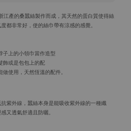
'嚴選浙江產的桑蠶絲製作而成，其天然的蛋白質使得絲
氣度都非常好，使的絲巾帶有涼感的感覺。
：
脖子上的小領巾當作造型
髮飾或是包包上的配
能做使用，天然恆溫的配件。
抵抗紫外線，蠶絲本身是能吸收紫外線的一種纖
型感又透氣舒適且防曬。