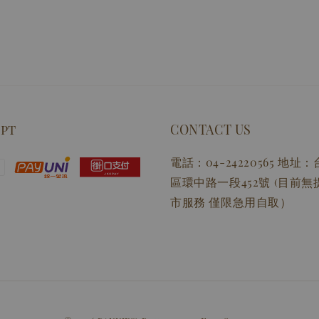
ept
CONTACT US
電話：04-24220565 地
區環中路一段452號 (目前
市服務 僅限急用自取）