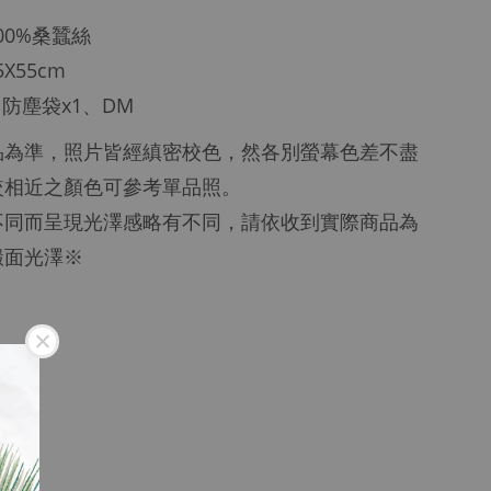
100%桑蠶絲
5X55cm
 防塵袋x1、DM
品為準，照片皆經縝密校色，然各別
螢幕色差不盡
較相近之顏色可參考單品照。
不同而呈現光澤感略有不同，請依收到實際商品為
緞面光澤※