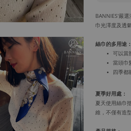
BANNIES
巾光澤度及透
絲巾的多用途
可以當
當頭巾
四季都
夏季好用處：
夏天使用絲巾
維，不僅有造