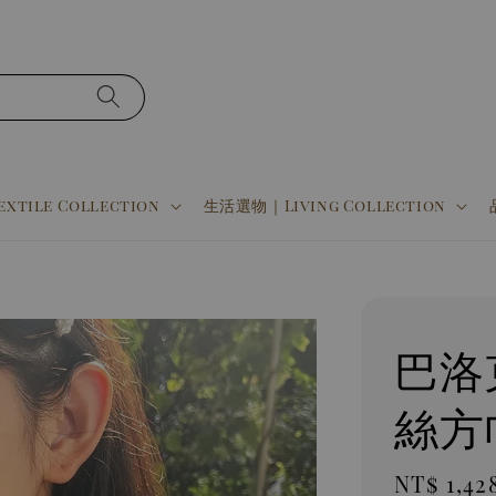
tile Collection
生活選物｜Living Collection
巴洛
絲方
Sale
NT$ 1,42