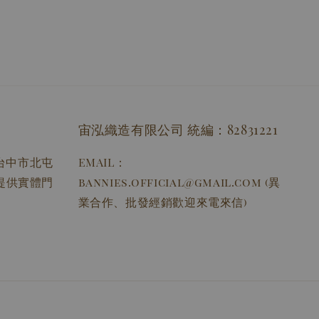
宙泓織造有限公司 統編：82831221
址：台中市北屯
EMAIL：
無提供實體門
bannies.official@gmail.com (異
業合作、批發經銷歡迎來電來信)