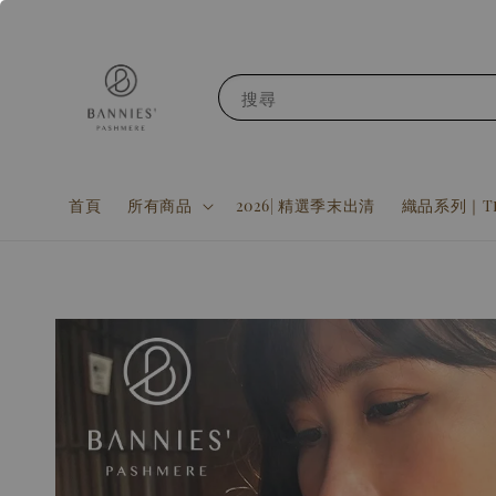
搜尋
首頁
所有商品
2026| 精選季末出清
織品系列｜Tex