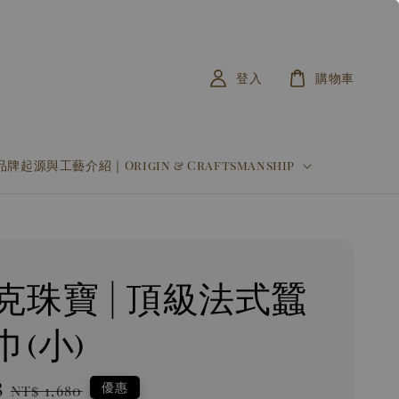
登入
購物車
品牌起源與工藝介紹｜Origin & Craftsmanship
克珠寶 | 頂級法式蠶
巾(小)
8
Regular
優惠
NT$ 1,680