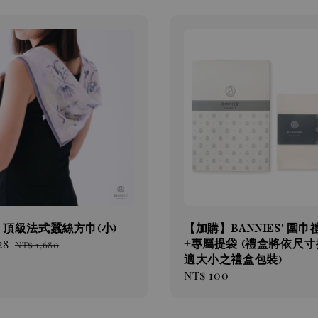
| 頂級法式蠶絲方巾(小)
【加購】BANNIES' 圍巾
+專屬提袋 (禮盒將依尺
28
Regular
NT$ 1,680
適大小之禮盒包裝)
price
Regular
NT$ 100
price