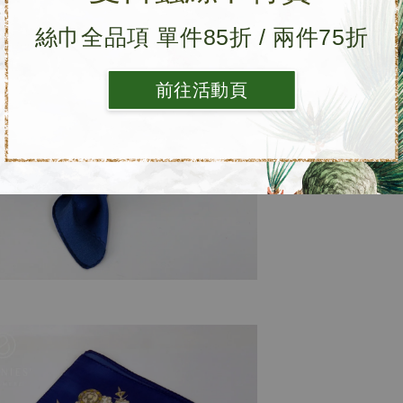
絲巾全品項 單件85折 / 兩件75折
前往活動頁