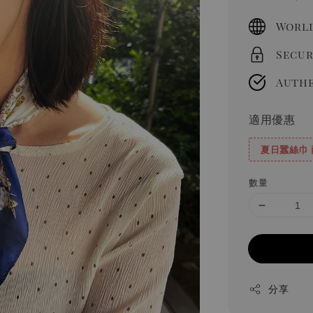
price
World
Secur
Authe
適用優惠
夏日蠶絲巾 
數量
分享