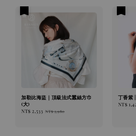
優惠
優惠
加勒比海盜｜頂級法式蠶絲方巾
丁香紫 
(大)
Sale
NT$ 1,4
Sale
NT$ 2,533
Regular
price
NT$ 2,980
price
price