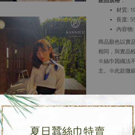
產品規格
：
材質: 
長度: 5
內容物:
商品顏色以實
相同，與實品
※絲巾因織法
主。※此款微
夏日蠶絲巾特賣