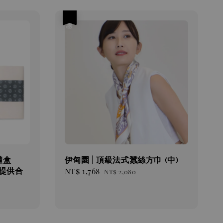
優惠
禮盒
伊甸園 | 頂級法式蠶絲方巾 (中)
寸提供合
Sale
NT$ 1,768
Regular
NT$ 2,080
price
price