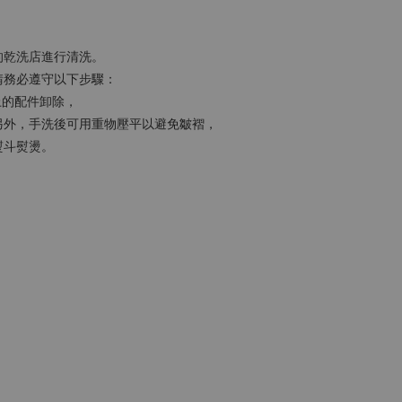
的乾洗店進行清洗。
請務必遵守以下步驟：
上的配件卸除，
另外，手洗後可用重物壓平以避免皺褶，
熨斗熨燙。