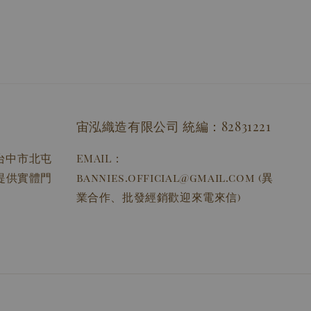
宙泓織造有限公司 統編：82831221
址：台中市北屯
EMAIL：
無提供實體門
bannies.official@gmail.com (異
業合作、批發經銷歡迎來電來信)