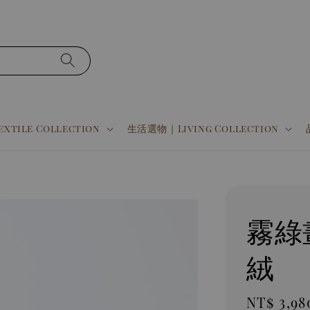
tile Collection
生活選物｜Living Collection
霧綠
絨
Sale
NT$ 3,98