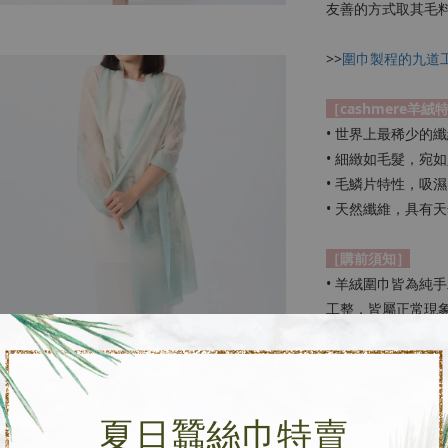
友善的方式取其毛
>>
圍巾製程的九道
［cashmere羊絨
• 世界上最稀少的
• 細緻如毛髮，宛
• 毛鱗片特性，吸
• 天然纖維，具有
［購前須知］
• 羊絨圍巾皆為純
工整，皆屬正常現
• 羊絨圍巾因織線
• 每條圍巾皆為個
• 網路鑑賞期7天
夏日蠶絲巾特賣
［保存方法］