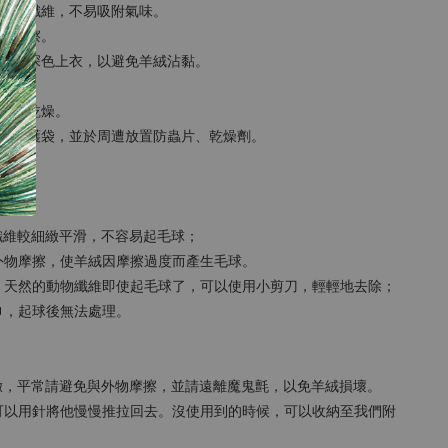
為動物纖維，不易吸附氣味。
來物摩擦。
免搭配深色上衣，以避免羊絨沾黏。
，保持乾燥。
收納保護袋，並於周遭放置防蟲片、乾燥劑。
？
纖維較細緻平滑，不容易起毛球；
外物摩擦，使羊絨因摩擦過度而產生毛球。
，天然的動物纖維即使起毛球了，可以使用小剪刀，輕輕地去除；
巾，起球後無法處理。
細緻，平常請避免與外物摩擦，並請遠離魔鬼氈，以免羊絨損壞。
可以用針將他慢慢推拉回去。沒使用到的時候，可以收納至我們附