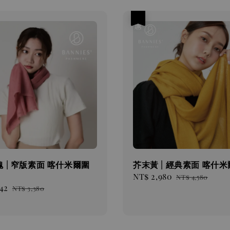
優惠
 | 窄版素面 喀什米爾圍
芥末黃 | 經典素面 喀什
Sale
NT$ 2,980
Regular
NT$ 4,580
42
Regular
price
price
NT$ 3,380
price