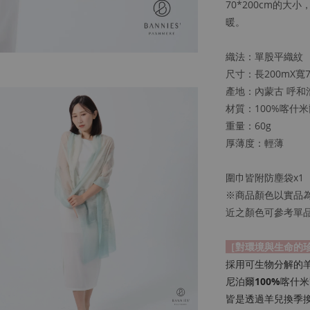
70*200cm的
暖。
織法：單股平織紋
尺寸：長200mX寬7
產地：內蒙古 呼和
材質：100%喀什米爾
重量：60g
厚薄度：輕薄
圍巾皆附防塵袋x1
※商品顏色以實品
近之顏色可參考單
［對環境與生命的
採用可生物分解的
尼泊爾
100%
喀什米
皆是透過羊兒換季