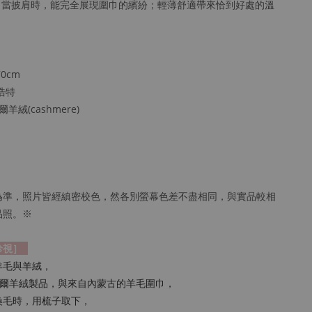
大小，當披肩時，能完全展現圍巾的繽紛；輕薄舒適帶來恰到好處的溫
0cm
浩特
羊絨(cashmere)
為準，照片皆經縝密校色，然各別螢幕色差不盡相同，與實品較相
品照。※
珍視］
羊毛與羊絨，
爾羊絨製品，與來自內蒙古的羊毛圍巾，
換毛時，用梳子取下，