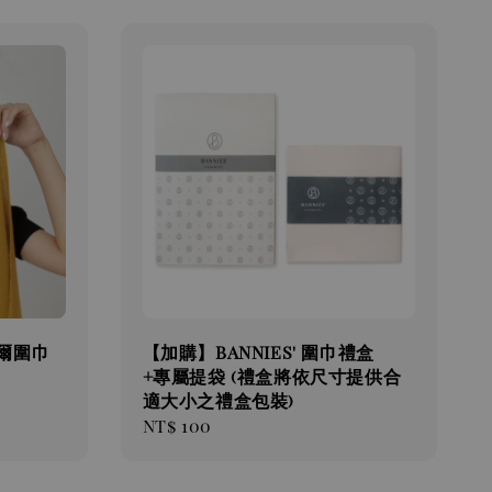
米爾圍巾
【加購】BANNIES' 圍巾禮盒
+專屬提袋 (禮盒將依尺寸提供合
適大小之禮盒包裝)
Regular
NT$ 100
price