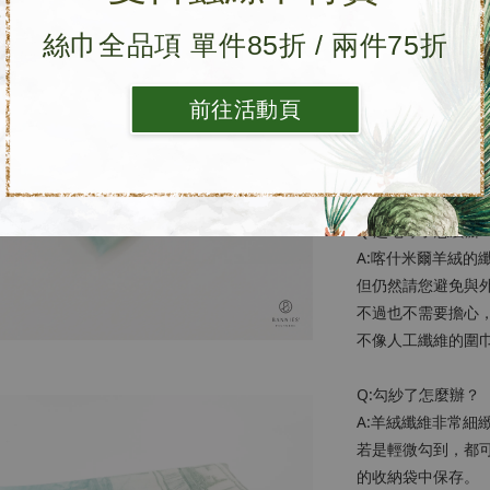
• 建議乾洗，羊絨
• 避免不必要的外
絲巾全品項 單件85折 / 兩件75折
• 使用前期，應避
• 請遠離魔鬼氈。
前往活動頁
• 平時可平鋪通風
• 換季時，請收入
［常見ＱＡ］
Q:起毛球了怎麼辦
A:喀什米爾羊絨的
但仍然請您避免與
不過也不需要擔心
不像人工纖維的圍
Q:勾紗了怎麼辦？
A:羊絨纖維非常
若是輕微勾到，都
的收納袋中保存。