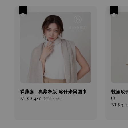
優惠
優惠
裸燕麥 | 典藏窄版 喀什米爾圍巾
乾燥玫瑰
巾
Sale
NT$ 2,480
Regular
NT$ 3,280
Sale
NT$ 3,0
price
price
price