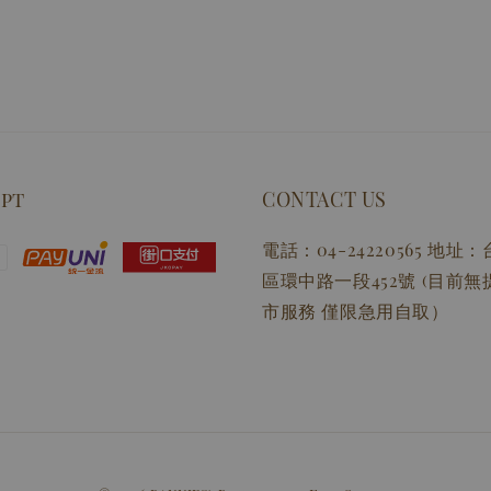
ept
CONTACT US
電話：04-24220565 地
區環中路一段452號 (目前
市服務 僅限急用自取）