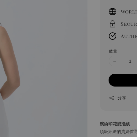
price
World
Secur
Authe
數量
分享
繽紛印花戒指絨
頂級細緻的貴婦首