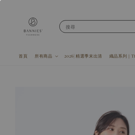
搜尋
首頁
所有商品
2026| 精選季末出清
織品系列｜Tex