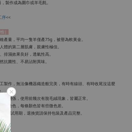
料，製作成為圍巾或羊毛氈。
工序
<<
特性］
纖維產量，平均一隻羊僅產75g，被譽為軟黃金。
如人體的第二層肌膚，親膚性極佳。
濕、排濕效果良好，透氣性高。
天然抗菌性、不易沾附異味。
手工製作，無法像機器織造般完美，有時有線頭、有時收尾沒這麼
象。
極細的關係，使用前幾次有脫毛絨現象，皆屬正常。
別手工染色，每條顏色皆有些微色差。
，但並非試用期，退換貨請保持包裝及產品完整。