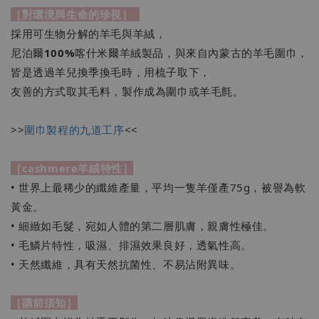
［對環境與生命的珍視］
採用可生物分解的羊毛與羊絨，
尼泊爾
100%
喀什米爾羊絨製品，與來自內蒙古的羊毛圍巾，
皆是透過羊兒換季換毛時，用梳子取下，
友善的方式取其毛料，製作成為圍巾或羊毛氈。
>>
圍巾製程的九道工序
<<
［cashmere羊絨特性］
• 世界上最稀少的纖維產量，平均一隻羊僅產75g，被譽為軟
黃金。
• 細緻如毛髮，宛如人體的第二層肌膚，親膚性極佳。
• 毛鱗片特性，吸濕、排濕效果良好，透氣性高。
• 天然纖維，具有天然抗菌性、不易沾附異味。
［購前須知］