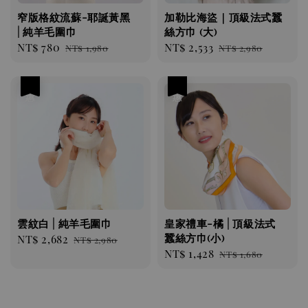
窄版格紋流蘇-耶誕黃黑
加勒比海盜｜頂級法式蠶
| 純羊毛圍巾
絲方巾 (大)
Sale
NT$ 780
Regular
Sale
NT$ 2,533
Regular
NT$ 1,980
NT$ 2,980
price
price
price
price
優惠
優惠
雲紋白 | 純羊毛圍巾
皇家禮車-橘 | 頂級法式
蠶絲方巾(小)
Sale
NT$ 2,682
Regular
NT$ 2,980
Sale
NT$ 1,428
Regular
price
price
NT$ 1,680
price
price