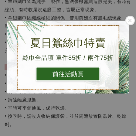
• 羊絨圍巾皆為純手工製作，無法像機器織造般完美，有時有
線頭、有時收尾沒這麼工整，皆屬正常現象。
• 羊絨圍巾因織線極細的關係，使用前幾次有脫毛絨現象，皆
屬正常。
• 每條圍巾皆為個別手工染色，每條顏色皆有些微色差。
夏日蠶絲巾特賣
• 網路鑑賞期7天，但並非試用期，退換貨請保持包裝及產品
完整。
絲巾全品項 單件85折 / 兩件75折
［保存方法］
前往活動頁
• 建議乾洗，羊絨為動物纖維，不易吸附氣味。
• 避免不必要的外來物摩擦。
• 使用前期，應避免搭配深色上衣，以避免羊絨沾黏。
• 請遠離魔鬼氈。
• 平時可平鋪通風，保持乾燥。
• 換季時，請收入收納保護袋，並於周遭放置防蟲片、乾燥
劑。