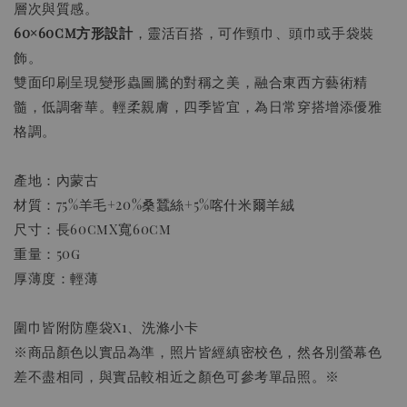
層次與質感。
60×60cm方形設計
，靈活百搭，可作頸巾、頭巾或手袋裝
飾。
雙面印刷呈現變形蟲圖騰的對稱之美，融合東西方藝術精
髓，低調奢華。輕柔親膚，四季皆宜，為日常穿搭增添優雅
格調。
產地：內蒙古
材質：75%羊毛+20%桑蠶絲+5%喀什米爾羊絨
尺寸：長60cmX寬60cm
重量：50g
厚薄度：輕薄
圍巾皆附防塵袋x1、洗滌小卡
※商品顏色以實品為準，照片皆經縝密校色，然各別螢幕色
差不盡相同，與實品較相近之顏色可參考單品照。※