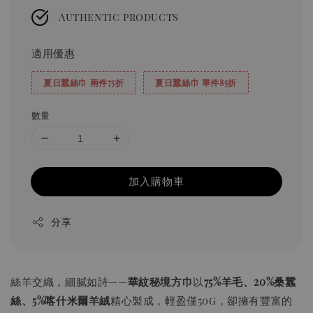
Authentic products
適用優惠
夏日蠶絲巾 兩件75折
夏日蠶絲巾 單件85折
數量
加入購物車
分享
絲羊交織，細膩如詩——
華紋秘境方巾
以
75%羊毛、20%桑蠶
絲、5%喀什米爾羊絨
精心製成，輕盈僅50g，卻擁有豐富的