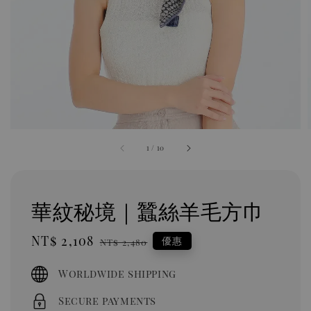
1
/
10
華紋秘境｜蠶絲羊毛方巾
Sale
NT$ 2,108
Regular
優惠
NT$ 2,480
price
price
Worldwide shipping
Secure payments