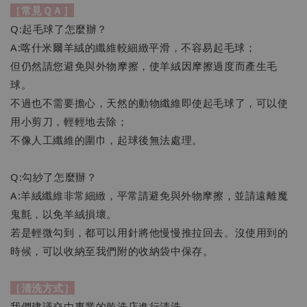
［常見ＱＡ］
Q:起毛球了怎麼辦？
A:喀什米爾羊絨的纖維較細緻平滑，不容易起毛球；
但仍然請您避免與外物摩擦，使羊絨因摩擦過度而產生毛
球。
不過也不需要擔心，天然的動物纖維即使起毛球了，可以使
用小剪刀，輕輕地去除；
不像人工纖維的圍巾，起球後無法處理。
Q:勾紗了怎麼辦？
A:羊絨纖維非常細緻，平常請避免與外物摩擦，並請遠離魔
鬼氈，以免羊絨損壞。
若是輕微勾到，都可以用針將他慢慢推拉回去。沒使用到的
時候，可以收納至我們附的收納袋中保存。
［清洗方式］
我們建議交由專業的乾洗店進行清洗。