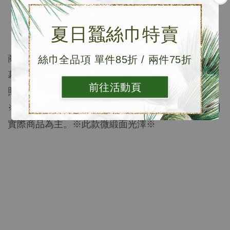
材質: 100%桑蠶絲
長度: 55X55cm
夏日蠶絲巾特賣
內容物: 防塵袋x1、洗滌小卡、DM
商品顏色以實品為準，照片皆經縝密校色，然各別
螢
絲巾全品項 單件85折 / 兩件75折
幕色差不盡相同，與實品較相近之顏色可參考單品
前往活動頁
照。
※絲巾因織法不同而呈現光澤感略有不同，請依收到
實際商品為主。※此款微緞面光澤※