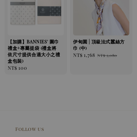
【加購】BANNIES' 圍巾
伊甸園 | 頂級法式蠶絲方
禮盒+專屬提袋 (禮盒將
巾 (中)
依尺寸提供合適大小之禮
Sale
NT$ 1,768
Regular
NT$ 2,080
盒包裝)
price
price
Regular
NT$ 100
price
Follow us