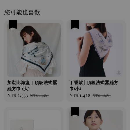
您可能也喜歡
優惠
優惠
加勒比海盜｜頂級法式蠶
丁香紫 | 頂級法式蠶絲方
絲方巾 (大)
巾(小)
Sale
NT$ 2,533
Regular
Sale
NT$ 1,428
Regular
NT$ 2,980
NT$ 1,680
price
price
price
price
優惠