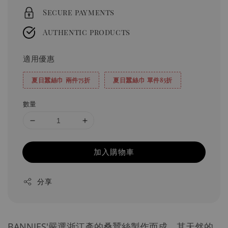
Secure payments
Authentic products
適用優惠
夏日蠶絲巾 兩件75折
夏日蠶絲巾 單件85折
數量
加入購物車
分享
BANNIES'嚴選浙江產的桑蠶絲製作而成，其天然的