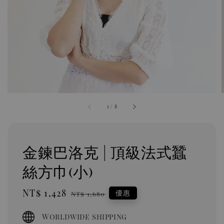
1
/
8
金鍊巴洛克 | 頂級法式蠶
絲方巾(小)
Sale
NT$ 1,428
Regular
優惠
NT$ 1,680
price
price
Worldwide shipping