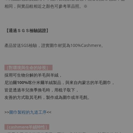
相同，與實品較相近之顏色可參考單品照。※
【通過ＳＧＳ檢驗認證】
產品皆送SGS檢驗，證實圍巾材質為100%Cashmere。
［對環境與生命的珍視］
採用可生物分解的羊毛與羊絨，
尼泊爾
100%
喀什米爾羊絨製品，與來自內蒙古的羊毛圍巾，
皆是透過羊兒換季換毛時，用梳子取下，
友善的方式取其毛料，製作成為圍巾或羊毛氈。
>>
圍巾製程的九道工序
<<
［cashmere羊絨特性］