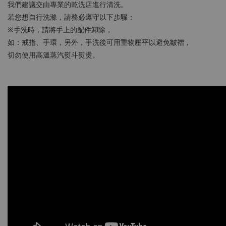
我們建議交由專業的乾洗店進行清洗。
若您想自行洗滌，請務必遵守以下步驟：
※手洗時，請將手上的配件卸除，
如：戒指、手環，另外，手洗後可用重物壓平以避免皺褶，
切勿使用高溫蒸汽熨斗熨燙。