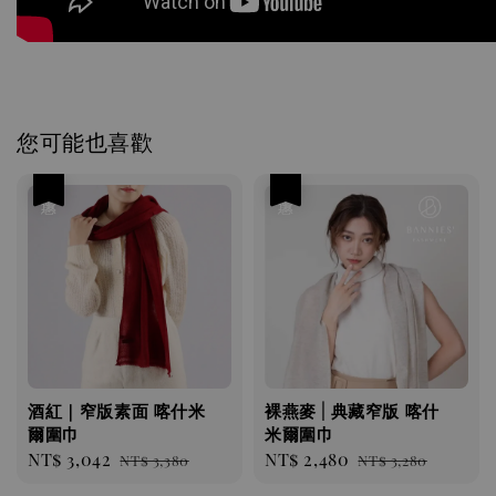
您可能也喜歡
優惠
優惠
酒紅｜窄版素面 喀什米
裸燕麥 | 典藏窄版 喀什
爾圍巾
米爾圍巾
Sale
NT$ 3,042
Regular
Sale
NT$ 2,480
Regular
NT$ 3,380
NT$ 3,280
price
price
price
price