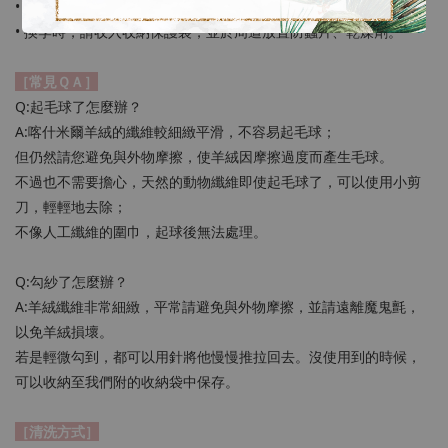
• 平時可平鋪通風，保持乾燥。
• 換季時，請收入收納保護袋，並於周遭放置防蟲片、乾燥劑。
［常見ＱＡ］
Q:起毛球了怎麼辦？
A:喀什米爾羊絨的纖維較細緻平滑，不容易起毛球；
但仍然請您避免與外物摩擦，使羊絨因摩擦過度而產生毛球。
不過也不需要擔心，天然的動物纖維即使起毛球了，可以使用小剪
刀，輕輕地去除；
不像人工纖維的圍巾，起球後無法處理。
Q:勾紗了怎麼辦？
A:羊絨纖維非常細緻，平常請避免與外物摩擦，並請遠離魔鬼氈，
以免羊絨損壞。
若是輕微勾到，都可以用針將他慢慢推拉回去。沒使用到的時候，
可以收納至我們附的收納袋中保存。
［清洗方式］