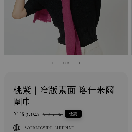
1
/
6
桃紫｜窄版素面 喀什米爾
圍巾
Sale
NT$ 3,042
Regular
優惠
NT$ 3,380
price
price
Worldwide shipping