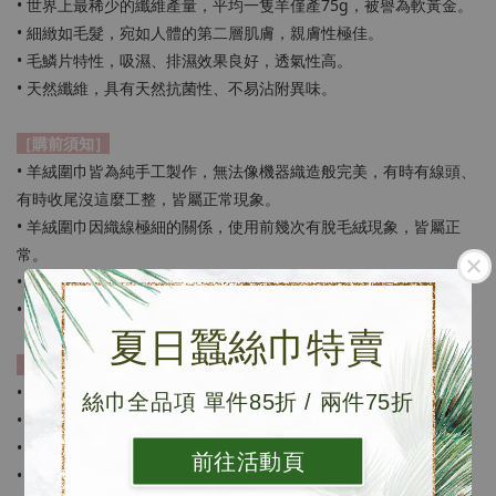
• 世界上最稀少的纖維產量，平均一隻羊僅產75g，被譽為軟黃金。
• 細緻如毛髮，宛如人體的第二層肌膚，親膚性極佳。
• 毛鱗片特性，吸濕、排濕效果良好，透氣性高。
• 天然纖維，具有天然抗菌性、不易沾附異味。
［購前須知］
• 羊絨圍巾皆為純手工製作，無法像機器織造般完美，有時有線頭、
有時收尾沒這麼工整，皆屬正常現象。
• 羊絨圍巾因織線極細的關係，使用前幾次有脫毛絨現象，皆屬正
常。
• 每條圍巾皆為個別手工染色，每條顏色皆有些微色差。
• 網路鑑賞期7天，但並非試用期，退換貨請保持包裝及產品完整。
夏日蠶絲巾特賣
［保存方法］
• 建議乾洗，羊絨為動物纖維，不易吸附氣味。
絲巾全品項 單件85折 / 兩件75折
• 避免不必要的外來物摩擦。
• 使用前期，應避免搭配深色上衣，以避免羊絨沾黏。
前往活動頁
• 請遠離魔鬼氈。