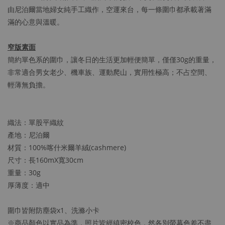
由尼泊爾當地婦女純手工織作，空運來台，每一條圍巾都承載著滿
滿的心意與溫暖。
窄版素面
簡約單色系的圍巾，讓冬日的生活更加輕便簡單，僅僅30g的重量，
非常適合男女老少、機車族、運動爬山，實用性極高；不占空間、
輕薄無負擔。
織法：單股平織紋
產地：尼泊爾
材質：100%喀什米爾羊絨(cashmere)
尺寸：長160mX寬30cm
重量：30g
厚薄度：適中
圍巾皆附防塵袋x1、洗滌小卡
※商品顏色以實品為準，照片皆經縝密校色，然各別螢幕色差不盡